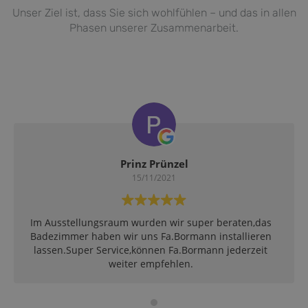
Unser Ziel ist, dass Sie sich wohlfühlen – und das in allen
Phasen unserer Zusammenarbeit.
Michael Mahnke
03/08/2021
Die Firma ermöglichte den kurzfristigen Einsatz eines
Servicetechnikers aufgrund einer Undichtigkeit an
meiner Heizungsanlage. Der Techniker war sehr
kompetent und hat einen tollen Rund-um-Service
geleistet! Die Firma Bormann kann ich
uneingeschränkt empfehlen!